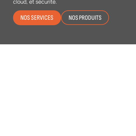
cloud, et sécurité.
NOS SERVICES
NOS PRODUITS
MC2IT
accompagne les administrations
et les entreprises –
TPE, PME, ETI et
grands groupes
– dans leurs projets
informatiques grâce à une offre complète
de
services, solutions matérielles et
logicielles
adaptées à leurs besoins.
Forts de notre expérience et de notre
engagement pour la performance, nous